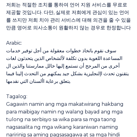
저희는 적절한 조치를 통하여 언어 지원 서비스를 무료로
제공할 것입니다. 다만, 실제로 저희에게 관심이 있는 언어
를 쓰지만 저희 치아 관리 서비스에 대해 의견을 줄 수 있을
만큼 영어로 의사소통이 원활하지 않는 경우로 한정합니다
Arabic:
سوف نقوم باتخاذ خطوات معقولة من أجل توفير خدمات
المساعدة اللغوية بدون تكلفة لألشخاص الذين يتحدثون لغات
أخرى من المرجح أن نستمع إليها خالل ممارستنا والذين ال
يتقنون تحدث اإلنجليزية بشكل جيد يمكنهم من التحدث إلينا فيما
يتعلق برعاية األسنان التي نقدمها.
Tagalog:
Gagawin namin ang mga makatwirang hakbang
para maibigay namin ng walang bayad ang mga
tulong na serbisyo sa wika para sa mga taong
nagsasalita ng mga wikang karaniwan naming
naririnig sa aming pagsasagawa at sa mga hindi