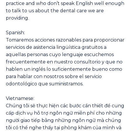
practice and who don’t speak English well enough
to talk to us about the dental care we are
providing.
Spanish:
Tomaremos acciones razonables para proporcionar
servicios de asistencia lingüística gratuitos a
aquellas personas cuyo lenguaje escuchemos
frecuentemente en nuestro consultorio y que no
hablen un inglés lo suficientemente bueno como
para hablar con nosotros sobre el servicio
odontológico que suministramos.
Vietnamese:
Chúng tôi sẽ thực hiện các bước cần thiết để cung
cấp dịch vụ hỗ trợ ngôn ngữ miễn phí cho những
người giao tiếp bằng những ngôn ngữ mà chúng
tôi có thể nghe thấy tại phòng khám của mình và