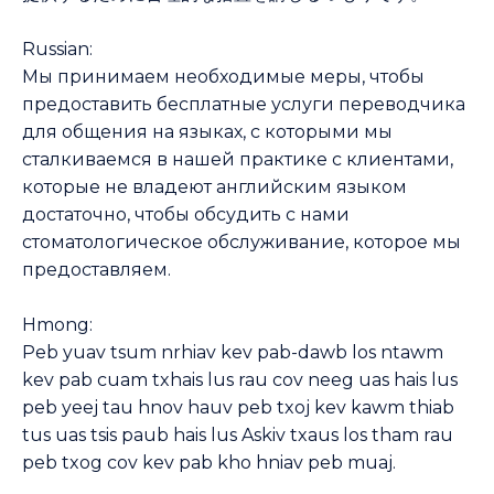
Russian:
Мы принимаем необходимые меры, чтобы
предоставить бесплатные услуги переводчика
для общения на языках, с которыми мы
сталкиваемся в нашей практике с клиентами,
которые не владеют английским языком
достаточно, чтобы обсудить с нами
стоматологическое обслуживание, которое мы
предоставляем.
Hmong:
Peb yuav tsum nrhiav kev pab-dawb los ntawm
kev pab cuam txhais lus rau cov neeg uas hais lus
peb yeej tau hnov hauv peb txoj kev kawm thiab
tus uas tsis paub hais lus Askiv txaus los tham rau
peb txog cov kev pab kho hniav peb muaj.