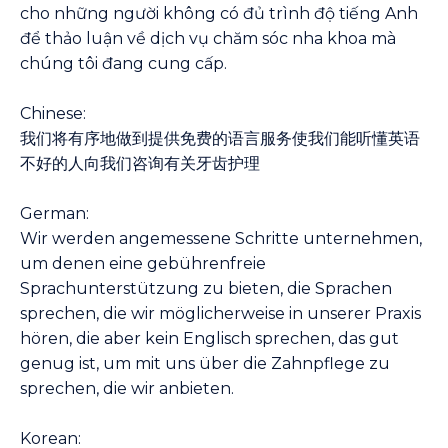
cho những người không có đủ trình độ tiếng Anh
để thảo luận về dịch vụ chăm sóc nha khoa mà
chúng tôi đang cung cấp.
Chinese:
我们将有序地做到提供免费的语言服务使我们能听懂英语
不好的人向我们咨询有关牙齿护理
German:
Wir werden angemessene Schritte unternehmen,
um denen eine gebührenfreie
Sprachunterstützung zu bieten, die Sprachen
sprechen, die wir möglicherweise in unserer Praxis
hören, die aber kein Englisch sprechen, das gut
genug ist, um mit uns über die Zahnpflege zu
sprechen, die wir anbieten.
Korean: